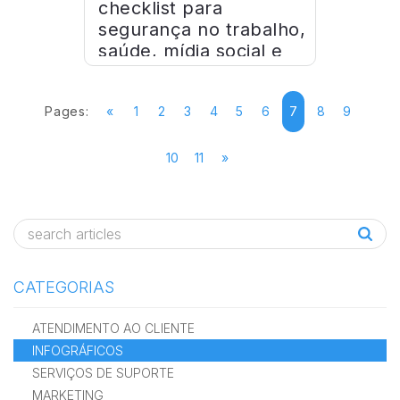
checklist para
segurança no trabalho,
saúde, mídia social e
muito mais
Pages:
«
1
2
3
4
5
6
7
8
9
10
11
»
CATEGORIAS
ATENDIMENTO AO CLIENTE
INFOGRÁFICOS
SERVIÇOS DE SUPORTE
MARKETING