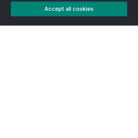
Accept all cookies
Produto
Recursos
AITools
Ferramentas de acessibilidade
Melhor da classe
Criador de Infográfico Gratuito
Criador de linha do tempo grátis
Criador de folhetos grátis
Criador de pôsteres grátis
Criador de propostas grátis