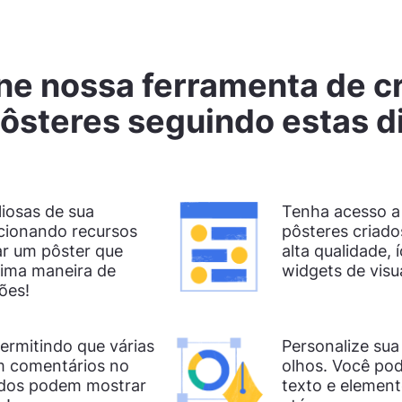
e nossa ferramenta de c
ôsteres seguindo estas d
iosas de sua
Tenha acesso a
cionando recursos
pôsteres criados
iar um pôster que
alta qualidade, 
ima maneira de
widgets de visu
ões!
ermitindo que várias
Personalize sua
m comentários no
olhos. Você pod
odos podem mostrar
texto e elemento