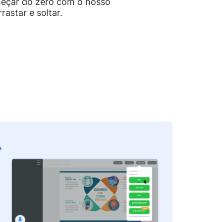
eçar do zero com o nosso
rrastar e soltar.