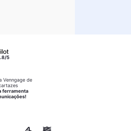
.8/5
da Venngage de
cartazes
a ferramenta
municações!