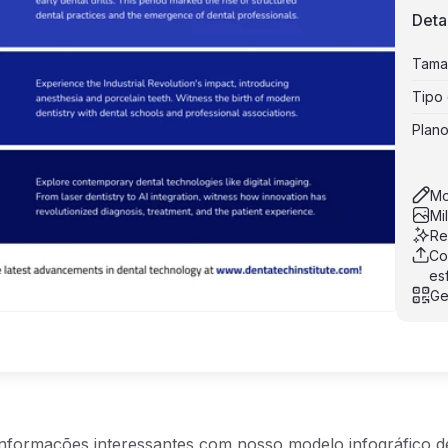
Deta
Tama
Tipo 
Plan
Mo
Mi
Re
Co
es
Ge
nformações interessantes com nosso modelo infográfico de 