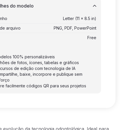
lhes do modelo
nho
Letter (11 x 8.5 in)
de arquivo
PNG, PDF, PowerPoint
o
Free
delos 100% personalizáveis
lhões de fotos, ícones, tabelas e gráficos
cursos de edição com tecnologia de IA
mpartilhe, baixe, incorpore e publique sem
forço
re facilmente códigos QR para seus projetos
evolução da tecnologia odontológica. Ideal para